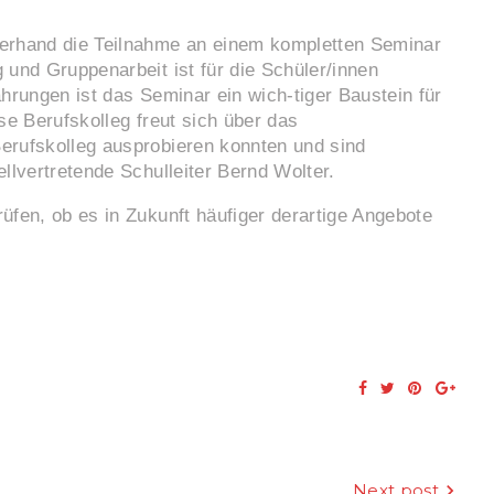
zerhand die Teilnahme an einem kompletten Seminar
und Gruppenarbeit ist für die Schüler/innen
hrungen ist das Seminar ein wich-tiger Baustein für
e Berufskolleg freut sich über das
erufskolleg ausprobieren konnten und sind
llvertretende Schulleiter Bernd Wolter.
fen, ob es in Zukunft häufiger derartige Angebote
Facebook
Twitter
Pinterest
Goog
Next post