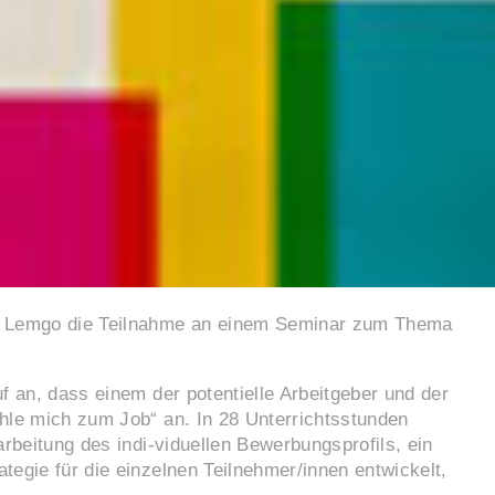
 in Lemgo die Teilnahme an einem Seminar zum Thema
 an, dass einem der potentielle Arbeitgeber und der
hle mich zum Job“ an. In 28 Unterrichtsstunden
rbeitung des indi-viduellen Bewerbungsprofils, ein
egie für die einzelnen Teilnehmer/innen entwickelt,