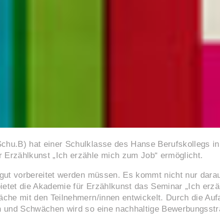
Schu.B) hat einer Schulklasse des Hanse Berufskollegs
 Erzählkunst „Ich erzähle mich zum Job“ ermöglicht.
 gut vorbereitet werden müssen. Es kommt nicht nur darauf
etet die Akademie für Erzählkunst das Seminar „Ich erzä
che mit den Teilnehmern/innen entwickelt. Durch die Aufa
n und Schwächen wird so eine nachhaltige Bewerbungsstrat