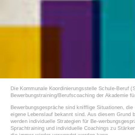
Die Kommunale Koordinierungsstelle Schule-Beruf (
Bewerbungstraining/Berufscoaching der Akademie für
Bewerbungsgespräche sind knifflige Situationen, die
eigene Lebenslauf bekannt sind. Aus diesem Grund bi
werden individuelle Strategien für Be-werbungsgesprä
Sprachtraining und individuelle Coachings zu Stärke